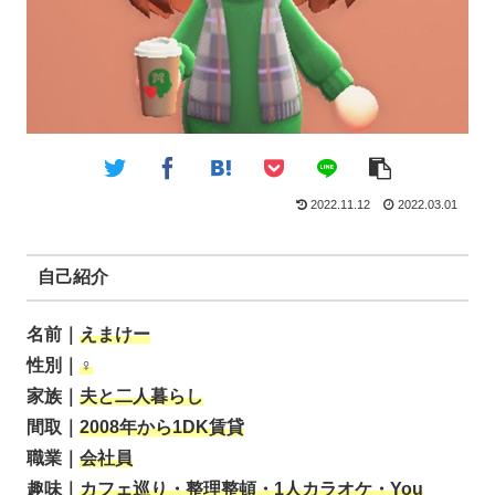
2022.11.12
2022.03.01
自己紹介
名前｜
えまけー
性別｜
♀
家族｜
夫と二人暮らし
間取｜
2008年から1DK賃貸
職業｜
会社員
趣味｜
カフェ巡り・整理整頓・1人カラオケ・You