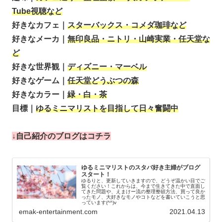
Tube視聴など
好きなカフェ｜
スターバックス・コメダ珈琲など
好きなメーカ｜
無印良品・ニトリ・山崎実業・任天堂な
ど
好きな世界観｜
ディズニー・マーベル
好きなゲーム｜
任天堂どうぶつの森
好きなカラー｜
緑・白・茶
目標｜
ゆるミニマリストを目指して日々奮闘中
↓自己紹介のブログはコチラ
ゆるミニマリストのスタバ好き主婦がブログ
スタート！
ゆるりと、更新していきますので、どうぞ温かい目でご
覧ください！これからは、今まで生きてきた中で直面し
てきた問題や、えまけー流の整理整頓方法、買って良か
ったモノ、大好きなモノやコトなどを書いていこうと思
っています(^^)v
emak-entertainment.com
2021.04.13